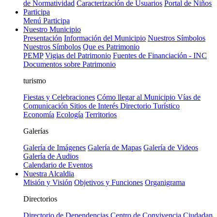
de Normatividad
Caracterización de Usuarios
Portal de Niños
Participa
Menú Participa
Nuestro Municipio
Presentación
Información del Municipio
Nuestros Símbolos
Nuestros Símbolos
Que es Patrimonio
PEMP
Vigias del Patrimonio
Fuentes de Financiación - INC
Documentos sobre Patrimonio
turismo
Fiestas y Celebraciones
Cómo llegar al Municipio
Vías de
Comunicación
Sitios de Interés
Directorio Turístico
Economía
Ecología
Territorios
Galerías
Galería de Imágenes
Galería de Mapas
Galería de Videos
Galería de Audios
Calendario de Eventos
Nuestra Alcaldia
Misión y Visión
Objetivos y Funciones
Organigrama
Directorios
Directorio de Dependencias
Centro de Convivencia Ciudadana