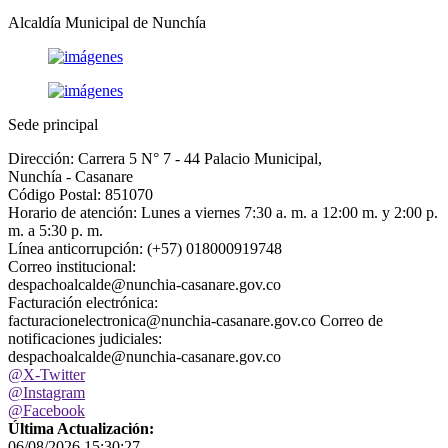
Alcaldía Municipal de Nunchía
Sede principal
Dirección: Carrera 5 N° 7 - 44 Palacio Municipal,
Nunchía - Casanare
Código Postal: 851070
Horario de atención: Lunes a viernes 7:30 a. m. a 12:00 m. y 2:00 p.
m. a 5:30 p. m.
Línea anticorrupción: (+57) 018000919748
Correo institucional:
despachoalcalde@nunchia-casanare.gov.co
Facturación electrónica:
facturacionelectronica@nunchia-casanare.gov.co Correo de
notificaciones judiciales:
despachoalcalde@nunchia-casanare.gov.co
@X-Twitter
@Instagram
@Facebook
Última Actualización:
06/08/2026 15:30:27