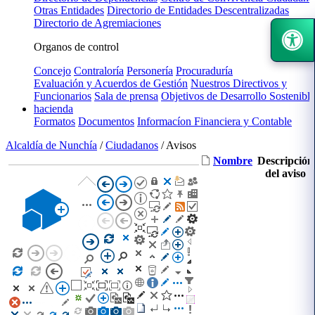
Otras Entidades
Directorio de Entidades Descentralizadas
Directorio de Agremiaciones
Organos de control
Concejo
Contraloría
Personería
Procuraduría
Evaluación y Acuerdos de Gestión
Nuestros Directivos y
Funcionarios
Sala de prensa
Objetivos de Desarrollo Sostenible
hacienda
Formatos
Documentos
Informacíon Financiera y Contable
Alcaldía de Nunchía
/
Ciudadanos
/
Avisos
Nombre
Descripción
del aviso