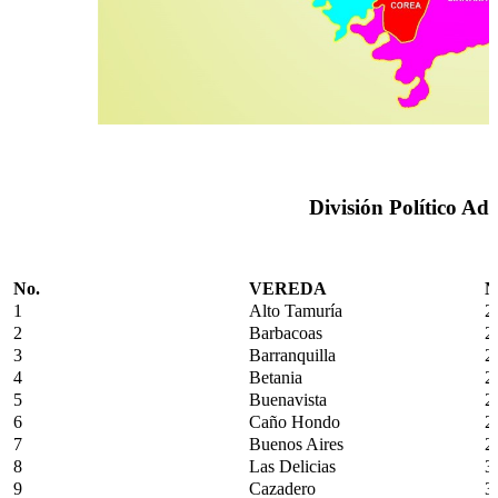
División Político Ad
No.
VEREDA
N
1
Alto Tamuría
2
2
Barbacoas
2
3
Barranquilla
2
4
Betania
2
5
Buenavista​
2
6
Caño Hondo
2
7
Buenos Aires
2
8
Las Delicias
3
9
Cazadero
3