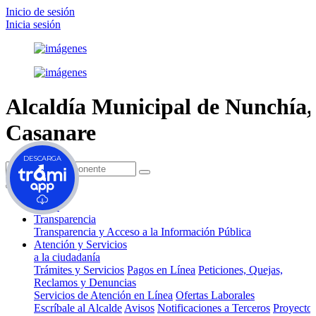
Inicio de sesión
Inicia sesión
Alcaldía Municipal de
Nunchía,
Casanare
DESCARGA
(current)
Inicio
Transparencia
Transparencia y Acceso a la Información Pública
Atención y Servicios
a la ciudadanía
Trámites y Servicios
Pagos en Línea
Peticiones, Quejas,
Reclamos y Denuncias
Servicios de Atención en Línea
Ofertas Laborales
Escríbale al Alcalde
Avisos
Notificaciones a Terceros
Proyecto