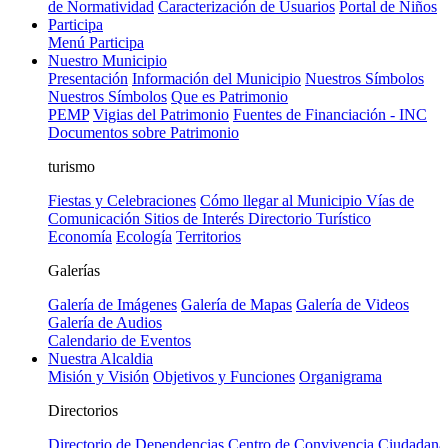
de Normatividad
Caracterización de Usuarios
Portal de Niños
Participa
Menú Participa
Nuestro Municipio
Presentación
Información del Municipio
Nuestros Símbolos
Nuestros Símbolos
Que es Patrimonio
PEMP
Vigias del Patrimonio
Fuentes de Financiación - INC
Documentos sobre Patrimonio
turismo
Fiestas y Celebraciones
Cómo llegar al Municipio
Vías de
Comunicación
Sitios de Interés
Directorio Turístico
Economía
Ecología
Territorios
Galerías
Galería de Imágenes
Galería de Mapas
Galería de Videos
Galería de Audios
Calendario de Eventos
Nuestra Alcaldia
Misión y Visión
Objetivos y Funciones
Organigrama
Directorios
Directorio de Dependencias
Centro de Convivencia Ciudadana