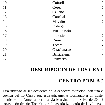
10
Cofradía
3
11
Corea
3
12
Caucho
3
13
Conchal
3
14
Maguito
3
15
Pedregal
3
16
Villa Playón
3
17
Pretexto
3
18
Romero
4
19
Tacare
4
20
Guacharacas
4
21
Barquereña
4
22
Palmarito
DESCRIPCIÓN DE LOS CEN
CENTRO POBLAD
Está ubicado al sur occidente de la cabecera municipal con una ext
cuenca del río Cravo sur, estratégicamente localizado a un costa
municipio de Nunchía por una vía Marginal de la Selva de 20,4 Kms
socavación del río Tocaría por el costado izquierdo de la vía, ava