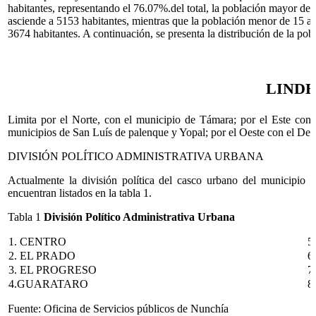
habitantes, representando el 76.07%.del total, la población mayor de
asciende a 5153 habitantes, mientras que la población menor de 15 a
3674 habitantes. A continuación, se presenta la distribución de la pob
LIND
Limita por el Norte, con el municipio de Támara; por el Este con
municipios de San Luís de palenque y Yopal; por el Oeste con el D
DIVISIÓN POLÍTICO ADMINISTRATIVA URBANA
Actualmente la división política del casco urbano del municipio 
encuentran listados en la tabla 1.
Tabla 1
División Político Administrativa Urbana
1. CENTRO
5
2. EL PRADO
6
3. EL PROGRESO
7
4.GUARATARO
8
Fuente: Oficina de Servicios públicos de Nunchía ​