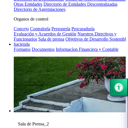
Otras Entidades
Directorio de Entidades Descentralizadas
Directorio de Agremiaciones
Organos de control
Concejo
Contraloría
Personería
Procuraduría
Evaluación y Acuerdos de Gestión
Nuestros Directivos y
Funcionarios
Sala de prensa
Objetivos de Desarrollo Sostenible
hacienda
Formatos
Documentos
Informacíon Financiera y Contable
Sala de Prensa_2