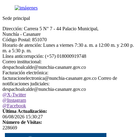
Sede principal
Dirección: Carrera 5 N° 7 - 44 Palacio Municipal,
Nunchía - Casanare
Código Postal: 851070
Horario de atención: Lunes a viernes 7:30 a. m. a 12:00 m. y 2:00 p.
m. a 5:30 p. m.
Línea anticorrupción: (+57) 018000919748
Correo institucional:
despachoalcalde@nunchia-casanare.gov.co
Facturación electrónica:
facturacionelectronica@nunchia-casanare.gov.co Correo de
notificaciones judiciales:
despachoalcalde@nunchia-casanare.gov.co
@X-Twitter
@Instagram
@Facebook
Última Actualización:
06/08/2026 15:30:27
Número de Visitas:
228669