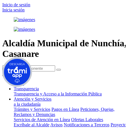
Inicio de sesión
Inicia sesión
Alcaldía Municipal de
Nunchía,
Casanare
DESCARGA
(current)
Inicio
Transparencia
Transparencia y Acceso a la Información Pública
Atención y Servicios
a la ciudadanía
Trámites y Servicios
Pagos en Línea
Peticiones, Quejas,
Reclamos y Denuncias
Servicios de Atención en Línea
Ofertas Laborales
Escríbale al Alcalde
Avisos
Notificaciones a Terceros
Proyecto