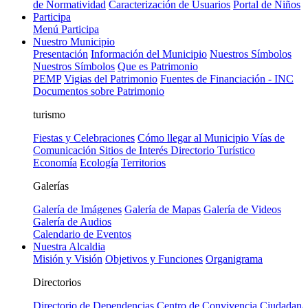
de Normatividad
Caracterización de Usuarios
Portal de Niños
Participa
Menú Participa
Nuestro Municipio
Presentación
Información del Municipio
Nuestros Símbolos
Nuestros Símbolos
Que es Patrimonio
PEMP
Vigias del Patrimonio
Fuentes de Financiación - INC
Documentos sobre Patrimonio
turismo
Fiestas y Celebraciones
Cómo llegar al Municipio
Vías de
Comunicación
Sitios de Interés
Directorio Turístico
Economía
Ecología
Territorios
Galerías
Galería de Imágenes
Galería de Mapas
Galería de Videos
Galería de Audios
Calendario de Eventos
Nuestra Alcaldia
Misión y Visión
Objetivos y Funciones
Organigrama
Directorios
Directorio de Dependencias
Centro de Convivencia Ciudadana