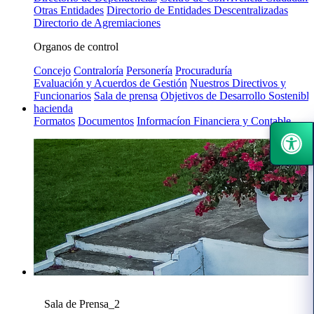
Otras Entidades
Directorio de Entidades Descentralizadas
Directorio de Agremiaciones
Organos de control
Concejo
Contraloría
Personería
Procuraduría
Evaluación y Acuerdos de Gestión
Nuestros Directivos y
Funcionarios
Sala de prensa
Objetivos de Desarrollo Sostenible
hacienda
Formatos
Documentos
Informacíon Financiera y Contable
Sala de Prensa_2