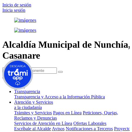
Inicio de sesión
Inicia sesión
Alcaldía Municipal de
Nunchía,
Casanare
DESCARGA
(current)
Inicio
Transparencia
Transparencia y Acceso a la Información Pública
Atención y Servicios
a la ciudadanía
Trámites y Servicios
Pagos en Línea
Peticiones, Quejas,
Reclamos y Denuncias
Servicios de Atención en Línea
Ofertas Laborales
Escríbale al Alcalde
Avisos
Notificaciones a Terceros
Proyecto