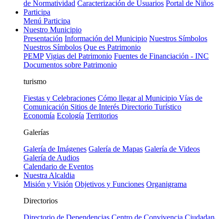
de Normatividad
Caracterización de Usuarios
Portal de Niños
Participa
Menú Participa
Nuestro Municipio
Presentación
Información del Municipio
Nuestros Símbolos
Nuestros Símbolos
Que es Patrimonio
PEMP
Vigias del Patrimonio
Fuentes de Financiación - INC
Documentos sobre Patrimonio
turismo
Fiestas y Celebraciones
Cómo llegar al Municipio
Vías de
Comunicación
Sitios de Interés
Directorio Turístico
Economía
Ecología
Territorios
Galerías
Galería de Imágenes
Galería de Mapas
Galería de Videos
Galería de Audios
Calendario de Eventos
Nuestra Alcaldia
Misión y Visión
Objetivos y Funciones
Organigrama
Directorios
Directorio de Dependencias
Centro de Convivencia Ciudadana