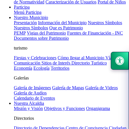
de Normatividad
Caracterización de Usuarios
Portal de Niños
Participa
Menú Participa
Nuestro Municipio
Presentación
Información del Municipio
Nuestros Símbolos
Nuestros Símbolos
Que es Patrimonio
PEMP
Vigias del Patrimonio
Fuentes de Financiación - INC
Documentos sobre Patrimonio
turismo
Fiestas y Celebraciones
Cómo llegar al Municipio
Vías de
Comunicación
Sitios de Interés
Directorio Turístico
Economía
Ecología
Territorios
Galerías
Galería de Imágenes
Galería de Mapas
Galería de Videos
Galería de Audios
Calendario de Eventos
Nuestra Alcaldia
Misión y Visión
Objetivos y Funciones
Organigrama
Directorios
Directorio de Dependencias
Centro de Convivencia Ciudadana