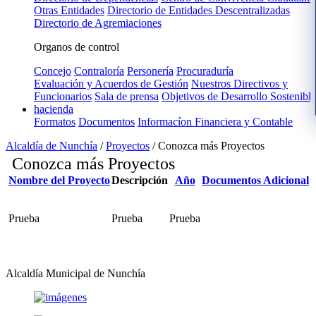
Otras Entidades
Directorio de Entidades Descentralizadas
Directorio de Agremiaciones
Organos de control
Concejo
Contraloría
Personería
Procuraduría
Evaluación y Acuerdos de Gestión
Nuestros Directivos y
Funcionarios
Sala de prensa
Objetivos de Desarrollo Sostenible
hacienda
Formatos
Documentos
Informacíon Financiera y Contable
Alcaldía de Nunchía
/
Proyectos
/
Conozca más Proyectos
Conozca más Proyectos
Nombre del Proyecto
Descripción
Año
Documentos Adicional
Prueba
​Prueba​
Prueba
Alcaldía Municipal de Nunchía