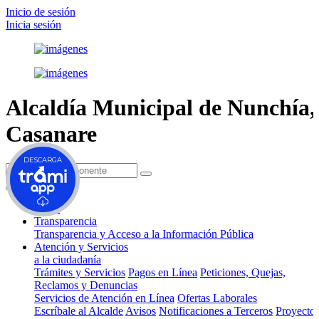
Inicio de sesión
Inicia sesión
Alcaldía Municipal de
Nunchía,
Casanare
DESCARGA
(current)
Inicio
Transparencia
Transparencia y Acceso a la Información Pública
Atención y Servicios
a la ciudadanía
Trámites y Servicios
Pagos en Línea
Peticiones, Quejas,
Reclamos y Denuncias
Servicios de Atención en Línea
Ofertas Laborales
Escríbale al Alcalde
Avisos
Notificaciones a Terceros
Proyecto